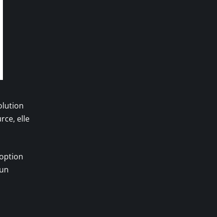
olution
ce, elle
’option
 un