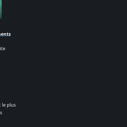
ments
ite
 le plus
es