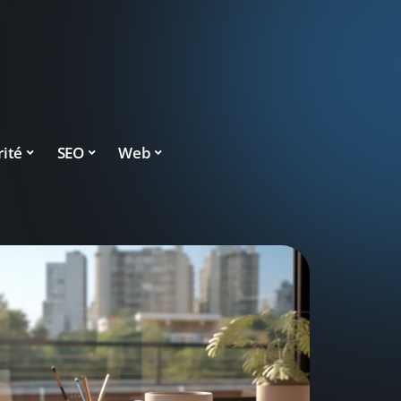
rité
SEO
Web