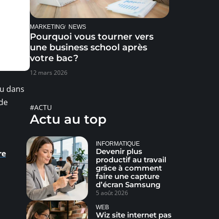
MARKETING
NEWS
Pourquoi vous tourner vers
une business school après
votre bac ?
12 mars 2026
ou dans
 de
#ACTU
Actu au top
INFORMATIQUE
Devenir plus
re
productif au travail
grâce à comment
faire une capture
d’écran Samsung
5 août 2026
WEB
Wiz site internet pas