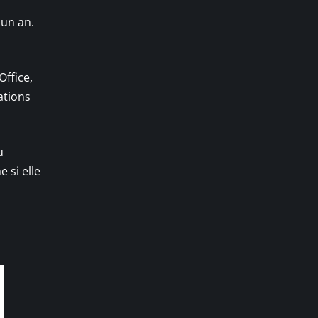
 un an.
Office,
ations
u
 si elle